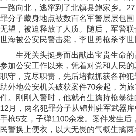
一路向北，逃窜到了北镇县鲍家乡。27
罪分子藏身地点被数百名军警层层包围
无望，被迫释放了人质。随后，军警联
世海被公安民警击毙，李世勇枪杀李世
生死关头挺身而出献出宝贵生命的高树
参加公安工作以来，凭着对党和人民的
职守，克尽职责，先后堵截抓获各种犯罪
助外地公安机关破获案件70余起，为旅客
件。刚刚入警时，他就有生擒持枪暴徒的
12月，两名犯罪分子从锦州驻军武器库
手枪5支，子弹1100余发。案件发生
民警换上便衣，以大无畏的气概生擒两