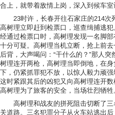
合上，就带着敌情上岗，深入到候车室
23时许，长春开往石家庄的214次
高树理立即赶到检票口，巡查缉捕逃犯
经通过检票口时，高树理发现一名脚部
十分可疑。高树理当机立断，抢上前去
后背，大声喝问：“干什么的？”那人突
树理连开两枪，高树理当即倒地，在身
下，仍紧抓罪犯不放，以惊人毅力顽强
这时紧跟其后的凶犯又向高树理连开数
高树理为了旅客的安全，当场壮烈牺牲
高树理和战友的拼死阻击切断了三
关道路。三名犯罪分子从火车站逃出后