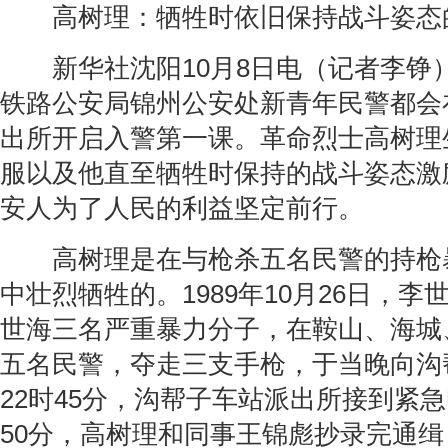
高树理：牺牲时依旧保持战斗姿态
新华社沈阳10月8日电（记者李铮）
铁路公安局锦州公安处新青年民警都会
出所开启入警第一课。革命烈士高树理
服以及他直至牺牲时保持的战斗姿态激
安人为了人民的利益坚定前行。
高树理是在与枪杀五名民警的持枪
中壮烈牺牲的。1989年10月26日，
世海三名严重暴力分子，在鞍山、海城
五名民警，夺走三支手枪，于当晚向沟
22时45分，沟帮子车站派出所接到紧急
50分，高树理和同事王锦彪抄录完通