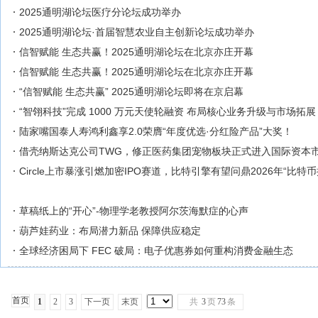
2025通明湖论坛医疗分论坛成功举办
2025通明湖论坛·首届智慧农业自主创新论坛成功举办
信智赋能 生态共赢！2025通明湖论坛在北京亦庄开幕
信智赋能 生态共赢！2025通明湖论坛在北京亦庄开幕
“信智赋能 生态共赢” 2025通明湖论坛即将在京启幕
“智翎科技”完成 1000 万元天使轮融资 布局核心业务升级与市场拓展
陆家嘴国泰人寿鸿利鑫享2.0荣膺“年度优选·分红险产品”大奖！
借壳纳斯达克公司TWG，修正医药集团宠物板块正式进入国际资本
Circle上市暴涨引燃加密IPO赛道，比特引擎有望问鼎2026年“比特
草稿纸上的“开心”-物理学老教授阿尔茨海默症的心声
葫芦娃药业：布局潜力新品 保障供应稳定
全球经济困局下 FEC 破局：电子优惠券如何重构消费金融生态
首页
1
2
3
下一页
末页
共
3
页
73
条