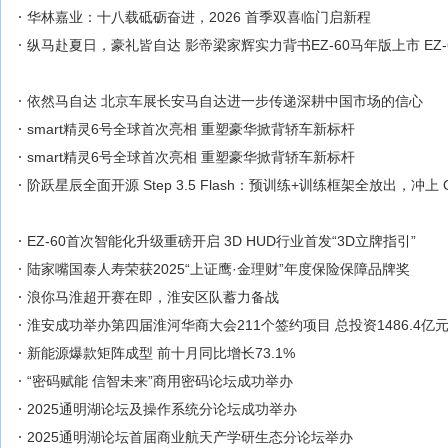
华林嘉业：十八载砥砺奋进，2026 首季双喜临门启新程
纵马赴夏日，豪礼皆自达 影帝梁家辉实力背书EZ-60马年版上市 EZ
依然马自达 北京车展长安马自达进一步传递深耕中国市场的信心
smart精灵6号全球首次亮相 重塑豪华掀背轿车新标杆
smart精灵6号全球首次亮相 重塑豪华掀背轿车新标杆
阶跃星辰全面开源 Step 3.5 Flash：预训练+训练框架全放出，冲上 Ope
EZ-60首次智能化升级重磅开启 3D HUD行业首发“3D立牌指引”
陆家嘴国泰人寿荣获2025“上证鹰·金理财”年度保险保障品牌奖
浪你马淮超开赛在即，淮安区队蓄力备战
淮安成功举办第四届淮河华商大会211个签约项目 总投资1486.4亿
新能源爆款矩阵成型 前十月同比增长73.1%
“密码赋能 信智未来”商用密码论坛成功举办
2025通明湖论坛及操作系统分论坛成功举办
2025通明湖论坛首届商业航天产学研生态分论坛举办