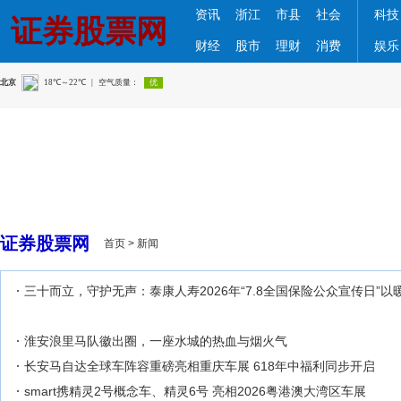
资讯
浙江
市县
社会
科技
证券股票网
财经
股市
理财
消费
娱乐
证券股票网
首页
>
新闻
三十而立，守护无声：泰康人寿2026年“7.8全国保险公众宣传日”
淮安浪里马队徽出圈，一座水城的热血与烟火气
长安马自达全球车阵容重磅亮相重庆车展 618年中福利同步开启
smart携精灵2号概念车、精灵6号 亮相2026粤港澳大湾区车展